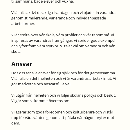
tillsammans, både elever och vuxna.
Vi är alla aktivt delaktiga i vardagen och vi bjuder in varandra
genom stimulerande, varierande och individanpassade
arbetsformer.
Vi är stolta över vår skola, våra profiler och vår renommé. Vi
inspireras av varandras framgångar, vi sprider goda exempel
och lyfter fram våra styrkor. Vi talar väl om varandra och vår
skola.
Ansvar
Hos oss tar alla ansvar för sig själv och för det gemensamma.
Vi är alla en del i helheten och vi är varandras arbetsklimat. Vi
gör medvetna och ansvarsfulla val.
Vi utgår från helheten och vi följer skolans policys och beslut.
Vi gör som vi kommit överens om.
Vi agerar som goda föredömen och kulturbärare och vi står
upp för våra värden genom att påtala när någon bryter mot
dem.