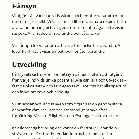
Hänsyn
Vi utgår från varje individs värde och bemöter varandra med
ömsesidig respekt. Vi hälsar och tilltalar varandra respektfullt i
alla sammanhang och vi agerar om vi ser att någon inte visar
respekt. Vi är rädda om varandra och våra saker.
Vi står upp för varandra och visar förståelse för varandra. Vi
löser konflikter, visar empati och förlåter varandra.
Utveckling
På Fryxellska har vi en helhetssyn på människan och utgår vi
från varje individs unika potential. Alla kan lära och utvecklas –
fast på olika sätt – och i sin egen takt. Hos oss har alla spelrum
och frihet att växa och bilda sig.
Vi utvecklar och lär oss även som organisation genom att ta
ansvar för våra resultat och att ständigt sträva efter
förbättring. Vi ser möjligheter och lösningar i alla situationer.
Känslomässig beröring och variation förstärker lärande. Vi
strävar efter lärsituationer där flera av hjärnans centra