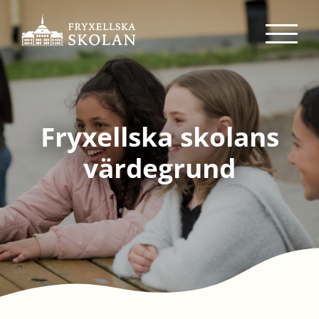
Fortsätt
till
innehållet
Fryxellska skolans
värdegrund