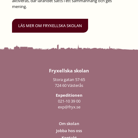
aktiveras, där lärandet sätts i ett sammanhang och ges
mening.
LÄS MER OM FRYXELLSKA SKOLAN
Fryxellska skolan
Stora gatan 57-65
724 60 Västerås
Expeditionen
021-10 39 00
exp@fryx.se
Om skolan
Jobba hos oss
Kontakt