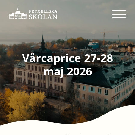
Fortsätt
till
innehållet
Vårcaprice 27-28
maj 2026