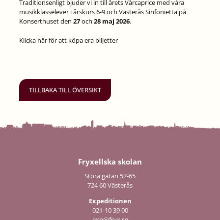
Traditionsenligt bjuder vi in till årets Vårcaprice med våra
musikklasselever i årskurs 6-9 och Västerås Sinfonietta på
Konserthuset den
27
och
28 maj 2026
.
Klicka här för att köpa era biljetter
TILLBAKA TILL ÖVERSIKT
Fryxellska skolan
Stora gatan 57-65
724 60 Västerås
Expeditionen
021-10 39 00
exp@fryx.se